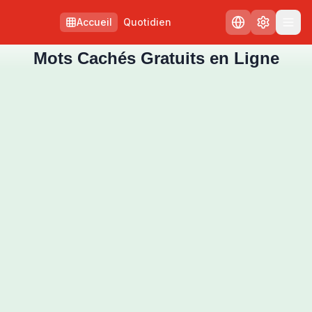
Accueil
Quotidien
Mots Cachés Gratuits en Ligne
Mots Cachés Gratuits en Ligne - Jouez Maintenant
Défiez-vous avec nos mots cachés gratuits ! Trouvez les mot
Niveaux de difficulté : Facile (10×10), Moyen (12×12), Diffici